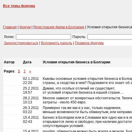
Все темы форума
Главная
|
форум
|
Регистрация фирм в Болгарии
| Условия открытия бизнеса
Логин:
Пароль:
Зарегистрироваться
|
Вспомнить пароль
|
Правила форума
Автор
Дата
Условия открытия бизнеса в Болгарии
Pages
:
1
2
»
02.1.2011
Каковы основные условия открытия бизнеса в Болга
22:20
страны, а сходства в чем? Подскажите кто знает об 
25.2.2011
Думаю, что особых отличий не существует,
19:57
от условий открытия бизнеса в нашей стране....
28.2.2011
Многое зависит от конкретных обстоятельств. Типич
10:13
затраты - около 450 евро.
26.3.2011
Примерно так же как и у нас, только надежнее,
03:22
меньше возможности быть обманутым, или неправил
15.4.2011
Бизнес в Болгарии или в Словакии все одно как и в 
02:43
открывается легко и свободно, при наличии достато
сопутствующих условий..
15.4.2011
goudrin, обманутым можно быть всегда и везеде, Бол