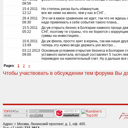
08:56
15.4.2011
Но степень риска быть обманутым,
12:12
все же ниже на много, чем у нас в СНГ...
26.4.2011
Это ни в какое сравнение не идет, так что не ждешь 
06:30
надо привлекать к себе события такого плана...
15.5.2011
Да уж открыть бизнес в Болгарии намного проще даж
05:22
СНГ, поэтому те страны, что не борются с коррупцие
суммы на инвестициях...
10.6.2011
Да уж фекла, просто зрит в корень, так как наши др
13:49
теперь эту нужно везде держать ухо востро....
03.12.2013
Основным условием открытия бизнеса в Болгарии с
09:00
уставного капитала, который составляет 5 тысяч ле
переведен на накопительный счет. Ну а дальше все 
Pages
:
1
2
»
Чтобы участвовать в обсуждении тем форума Вы д
Адрес: г. Москва, Ленинский проспект, д. 1, оф. 405.