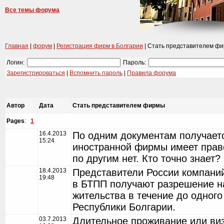
Все темы форума
Главная
|
форум
|
Регистрация фирм в Болгарии
| Стать представителем ф
Логин:
Пароль:
Зарегистрироваться
|
Вспомнить пароль
|
Правила форума
Автор
Дата
Стать представителем фирмы
Pages
:
1
16.4.2013
По одним документам получаетс
15:24
иностранной фирмы имеет прав
по другим нет. Кто точно знает?
18.4.2013
Представители России компаний
19:48
в БТПП получают разрешение н
жительства в течение до одного
Республики Болгарии.
03.7.2013
Длительное проживание или ви