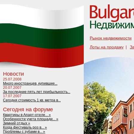
Рынок недвижимости
Лоты на продажу
|
З
Новости
25.07.2008
Много иностранцев, купившие...
20.07.2007
За последние пять лет прибыльность...
17.07.2007
Сегодня стоимость 1 кв. метра в...
Сегодня на форуме
Квартиры в Апарт-отеле... »
Особенности учета площади... »
Зимний отдых »
Когда фестиваль роз в... »
Проблемы с зубами в... »