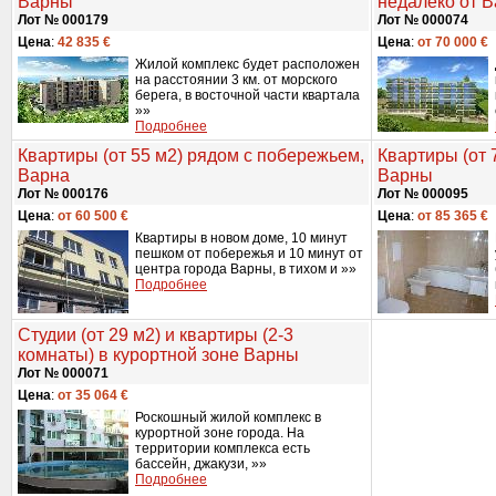
Варны
недалеко от 
Лот № 000179
Лот № 000074
Цена
:
42 835 €
Цена
:
от 70 000 €
Жилой комплекс будет расположен
на расстоянии 3 км. от морского
берега, в восточной части квартала
»»
Подробнее
Квартиры (от 55 м2) рядом с побережьем,
Квартиры (от 
Варна
Варны
Лот № 000176
Лот № 000095
Цена
:
от 60 500 €
Цена
:
от 85 365 €
Квартиры в новом доме, 10 минут
пешком от побережья и 10 минут от
центра города Варны, в тихом и »»
Подробнее
Студии (от 29 м2) и квартиры (2-3
комнаты) в курортной зоне Варны
Лот № 000071
Цена
:
от 35 064 €
Роскошный жилой комплекс в
курортной зоне города. На
территории комплекса есть
бассейн, джакузи, »»
Подробнее